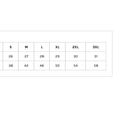
S
M
L
XL
2XL
3XL
26
27
28
29
30
31
38
42
46
50
54
58